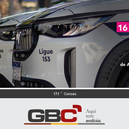
C
17.1
Canoas