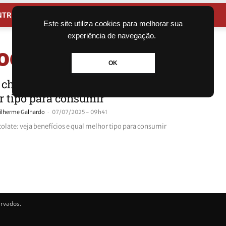
NTRETENIMENTO
CIDADES
Este site utiliza cookies para melhorar sua
experiência de navegação.
ocolate
OK
 chocolate: veja benefícios e qual
 tipo para consumir
-
ilherme Galhardo
07/07/2025 - 09h41
olate: veja benefícios e qual melhor tipo para consumir
ervados.