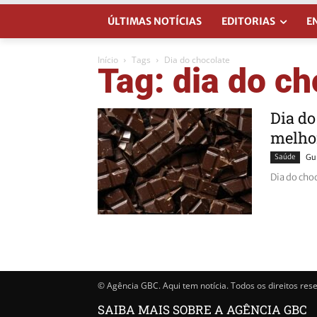
ÚLTIMAS NOTÍCIAS
EDITORIAS
E
Início
Tags
Dia do chocolate
Tag: dia do ch
Dia do
melhor
Saúde
Gu
Dia do choc
© Agência GBC. Aqui tem notícia. Todos os direitos res
SAIBA MAIS SOBRE A AGÊNCIA GBC