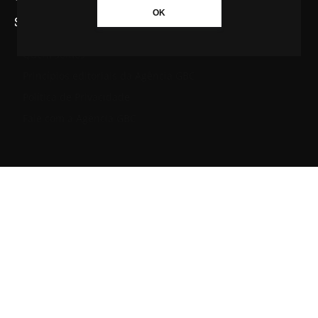
OK
SAIBA MAIS SOBRE A AGÊNCIA GBC
Quem somos
Princípios editoriais da Agência GBC
Política de Privacidade
Fale com a Agência GBC