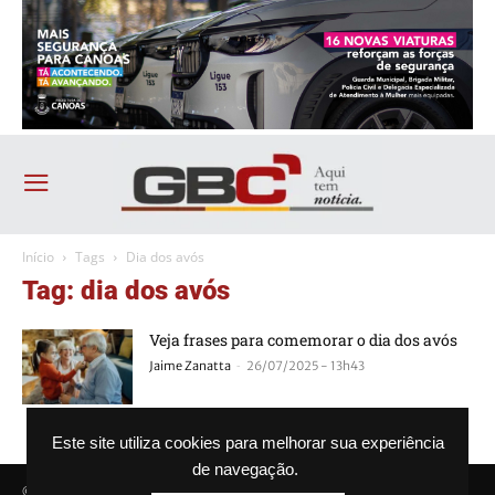
Início
Tags
Dia dos avós
Tag: dia dos avós
Veja frases para comemorar o dia dos avós
-
Jaime Zanatta
26/07/2025 - 13h43
Este site utiliza cookies para melhorar sua experiência
de navegação.
© Agência GBC. Aqui tem notícia. Todos os direitos reservados.