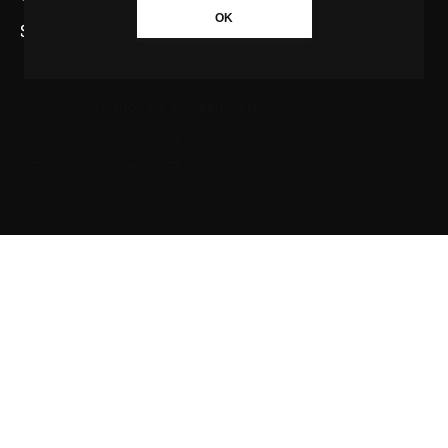
OK
SAIBA MAIS SOBRE A AGÊNCIA GBC
Quem somos
Princípios editoriais da Agência GBC
Política de Privacidade
Fale com a Agência GBC