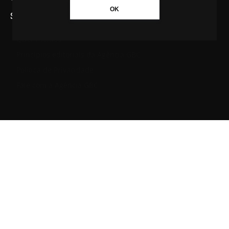
OK
SAIBA MAIS SOBRE A AGÊNCIA GBC
Quem somos
Princípios editoriais da Agência GBC
Política de Privacidade
Fale com a Agência GBC