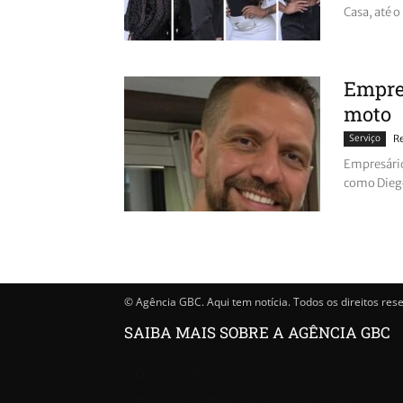
Casa, até o
Empres
moto
Serviço
R
Empresário
como Diego 
© Agência GBC. Aqui tem notícia. Todos os direitos res
SAIBA MAIS SOBRE A AGÊNCIA GBC
Quem somos
Princípios editoriais da Agência GBC