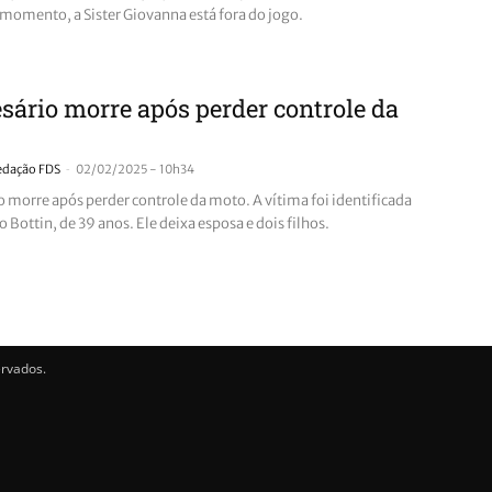
 momento, a Sister Giovanna está fora do jogo.
ário morre após perder controle da
-
edação FDS
02/02/2025 - 10h34
 morre após perder controle da moto. A vítima foi identificada
Bottin, de 39 anos. Ele deixa esposa e dois filhos.
ervados.