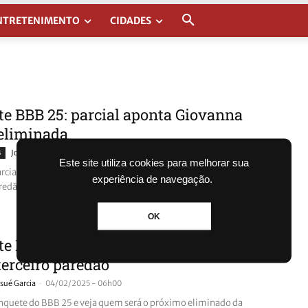
NTRETENIMENTO
CIDADES
e BBB 25: parcial aponta Giovanna
eliminada
-
s
Josué Garcia
04/02/2025 - 14h06
Este site utiliza cookies para melhorar sua
rcial do BBB 25 aponta irmã de dupla como a eliminada do
experiência de navegação.
aredão do programa. Veja enquete e saiba quem está fora.
OK
e BBB 25: quem deve sair da casa
terceiro paredão
-
sué Garcia
04/02/2025 - 06h00
enquete do BBB 25 e veja quem será o próximo eliminado da