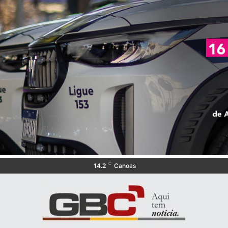
C
14.2
Canoas