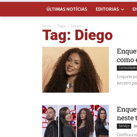
ÚLTIMAS NOTÍCIAS
EDITORIAS
E
Início
Tags
Diego
Tag: Diego
Enquet
como 
Curiosidade
Enquete pa
terceiro p
Enquet
neste 
Serviço
Jo
Confira a 