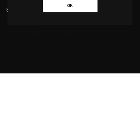
OK
SAIBA MAIS SOBRE A AGÊNCIA GBC
Quem somos
Princípios editoriais da Agência GBC
Política de Privacidade
Fale com a Agência GBC