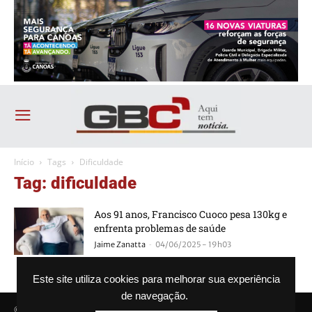
Início
Tags
Dificuldade
Tag: dificuldade
Aos 91 anos, Francisco Cuoco pesa 130kg e
enfrenta problemas de saúde
-
Jaime Zanatta
04/06/2025 - 19h03
Este site utiliza cookies para melhorar sua experiência
de navegação.
© Agência GBC. Aqui tem notícia. Todos os direitos reservados.