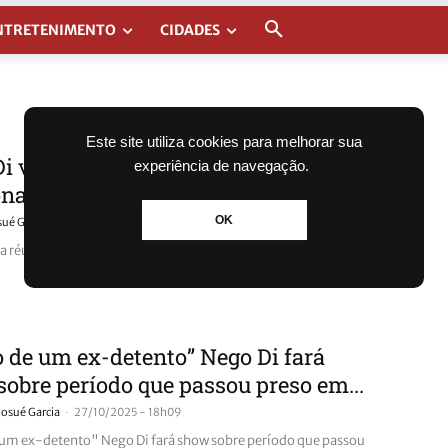
NTRETENIMENTO
CIDADES
Este site utiliza cookies para melhorar sua
i vira réu em novo processo por
experiência de navegação.
onato no RS
OK
-
sué Garcia
10/12/2025 - 12h31
ra réu em novo processo por estelionato no RS
o de um ex-detento” Nego Di fará
obre período que passou preso em...
-
Josué Garcia
27/10/2025 - 18h09
 um ex-detento" Nego Di fará show sobre período que passou