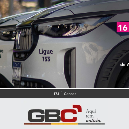
C
17.1
Canoas