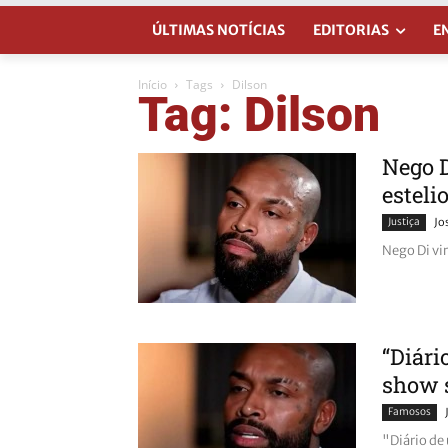
ÚLTIMAS NOTÍCIAS
EDITORIAS
E
Início
Tags
Dilson
Tag: Dilson
Nego D
esteli
Justiça
Jo
Nego Di vi
“Diári
show s
Famosos
"Diário de