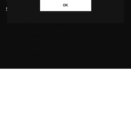
OK
SAIBA MAIS SOBRE A AGÊNCIA GBC
Quem somos
Princípios editoriais da Agência GBC
Política de Privacidade
Fale com a Agência GBC