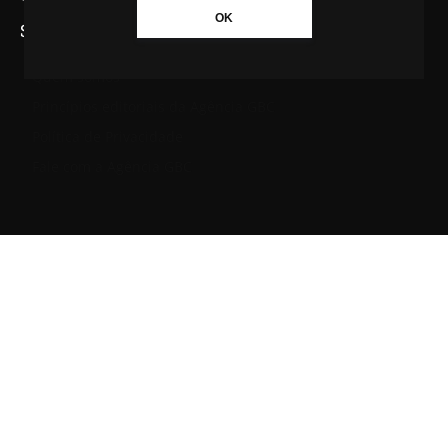
OK
SAIBA MAIS SOBRE A AGÊNCIA GBC
Quem somos
Princípios editoriais da Agência GBC
Política de Privacidade
Fale com a Agência GBC