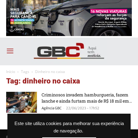
Início
Tags
Dinheiro no caixa
Tag: dinheiro no caixa
Criminosos invadem hamburgueria, fazem
lanche e ainda furtam mais de R$ 18 mil em...
-
Agência GBC
22/06/2023 - 17h52
Este site utiliza cookies para melhorar sua experiência
de navegação.
© Agência GBC. Aqui tem notícia. Todos os direitos reservados.