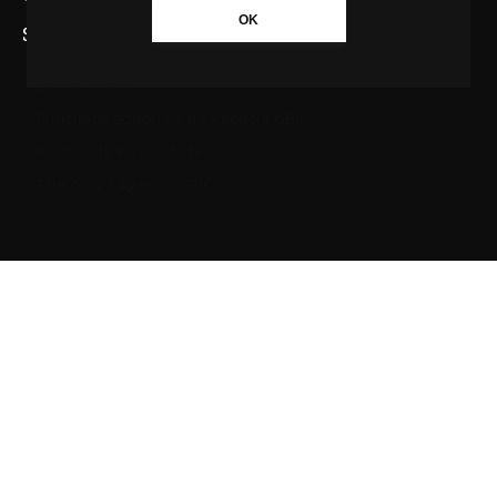
OK
SAIBA MAIS SOBRE A AGÊNCIA GBC
Quem somos
Princípios editoriais da Agência GBC
Política de Privacidade
Fale com a Agência GBC