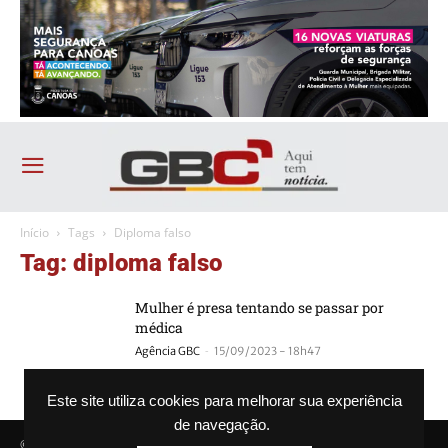
Início
Tags
Diploma falso
Tag: diploma falso
Mulher é presa tentando se passar por
médica
-
Agência GBC
15/09/2023 - 18h47
Este site utiliza cookies para melhorar sua experiência
de navegação.
© Agência GBC. Aqui tem notícia. Todos os direitos reservados.