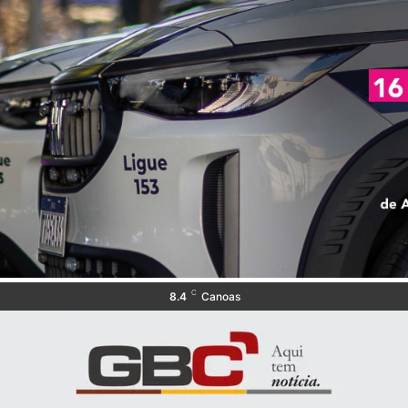
C
8.4
Canoas