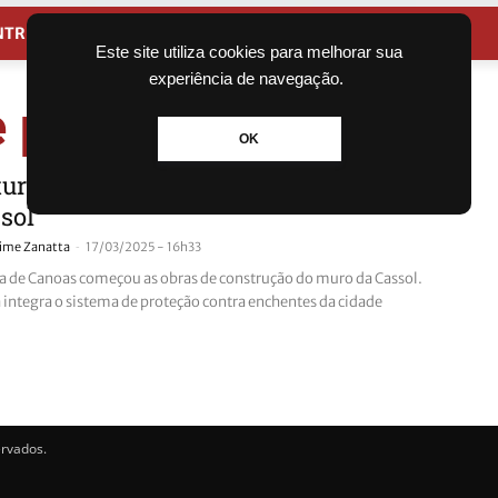
NTRETENIMENTO
CIDADES
Este site utiliza cookies para melhorar sua
experiência de navegação.
e proteção
OK
tura de Canoas começa obras do muro
sol
-
aime Zanatta
17/03/2025 - 16h33
ra de Canoas começou as obras de construção do muro da Cassol.
a integra o sistema de proteção contra enchentes da cidade
ervados.