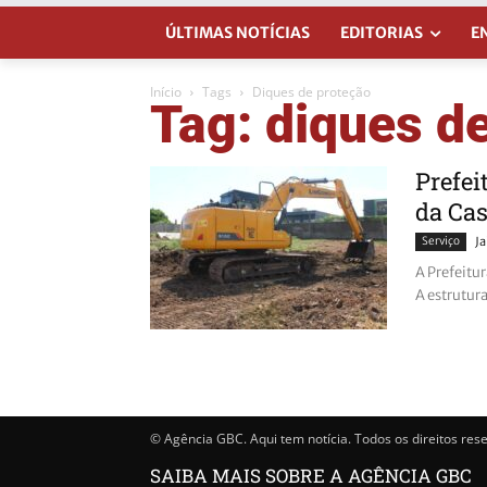
ÚLTIMAS NOTÍCIAS
EDITORIAS
E
Início
Tags
Diques de proteção
Tag: diques d
Prefei
da Cas
Serviço
J
A Prefeitu
A estrutur
© Agência GBC. Aqui tem notícia. Todos os direitos res
SAIBA MAIS SOBRE A AGÊNCIA GBC