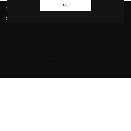
OK
© Agência GBC. Aqui tem notícia. Todos os direitos reservados.
SAIBA MAIS SOBRE A AGÊNCIA GBC
Quem somos
Princípios editoriais da Agência GBC
Política de Privacidade
Fale com a Agência GBC