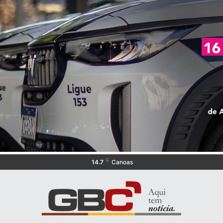
C
14.7
Canoas