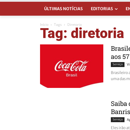
ÚLTIMAS NOTÍCIAS
EDITORIAS
E
Início
Tags
Diretoria
Tag: diretoria
Brasi
aos 57
Serviço
Vi
Brasileiro
uma das m
Saiba 
Banris
Serviço
A
Eles irão a