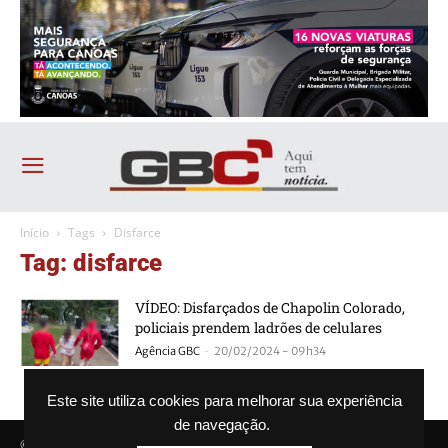
Início
Tags
Disfarce
Tag: disfarce
VÍDEO: Disfarçados de Chapolin Colorado,
policiais prendem ladrões de celulares
-
Agência GBC
20/02/2024 - 09h34
Este site utiliza cookies para melhorar sua experiência
de navegação.
© Agência GBC. Aqui tem notícia. Todos os direitos reservados.