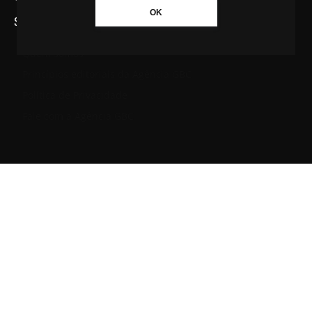
OK
SAIBA MAIS SOBRE A AGÊNCIA GBC
Quem somos
Princípios editoriais da Agência GBC
Política de Privacidade
Fale com a Agência GBC