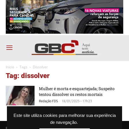
Início
Tags
Dissolver
Tag: dissolver
Mulher é morta e esquartejada; Suspeito
tentou dissolver os restos mortais
-
Redação FDS
18/01/2025 - 17h23
Este site utiliza cookies para melhorar sua experiência
de navegação.
© Agência GBC. Aqui tem notícia. Todos os direitos reservados.