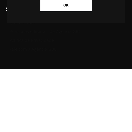
OK
SAIBA MAIS SOBRE A AGÊNCIA GBC
Quem somos
Princípios editoriais da Agência GBC
Política de Privacidade
Fale com a Agência GBC