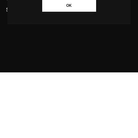
OK
SAIBA MAIS SOBRE A AGÊNCIA GBC
Quem somos
Princípios editoriais da Agência GBC
Política de Privacidade
Fale com a Agência GBC