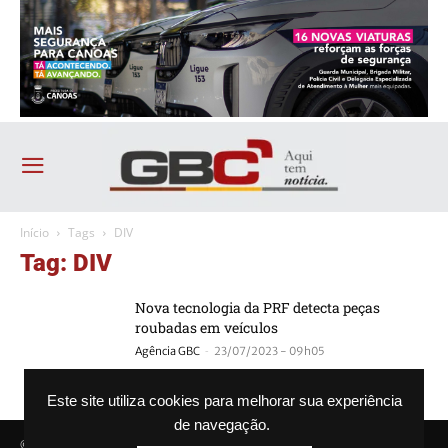
Início
Tags
DIV
Tag: DIV
Nova tecnologia da PRF detecta peças
roubadas em veículos
-
Agência GBC
23/07/2023 - 09h05
Este site utiliza cookies para melhorar sua experiência
de navegação.
© Agência GBC. Aqui tem notícia. Todos os direitos reservados.