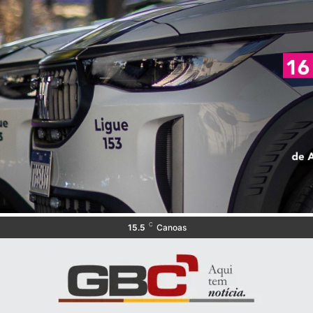
C
15.5
Canoas