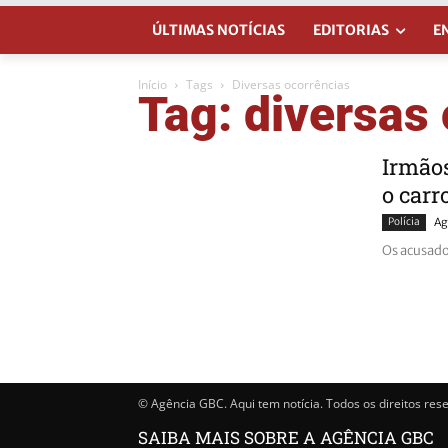
ÚLTIMAS NOTÍCIAS
EDITORIAS
E
Início
Tags
Diversas ocorrências
Tag: diversas
Irmão
o carr
Polícia
Ag
Os acusado
© Agência GBC. Aqui tem notícia. Todos os direitos res
SAIBA MAIS SOBRE A AGÊNCIA GBC