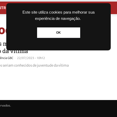
NTRETENIMENTO
CIDADES
Este site utiliza cookies para melhorar sua
experiência de navegação.
 ocorrências
OK
s matam idoso a facadas e fogem com
o da vítima
-
ência GBC
22/07/2023 - 10h12
s seriam conhecidos de juventude da vítima
ervados.