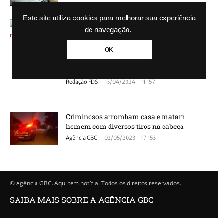
Este site utiliza cookies para melhorar sua experiência
Homem é morto com diversos tiros no rosto
de navegação.
-
Redação FDS
14/04/2024 - 21h08
OK
Homem é morto com diversos tiros no rosto
-
Redação FDS
13/04/2024 - 11h57
Criminosos arrombam casa e matam
homem com diversos tiros na cabeça
-
Agência GBC
02/05/2023 - 17h53
© Agência GBC. Aqui tem notícia. Todos os direitos reservados.
SAIBA MAIS SOBRE A AGÊNCIA GBC