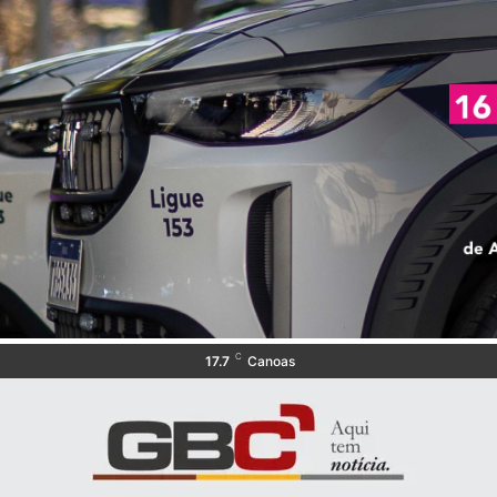
C
17.7
Canoas