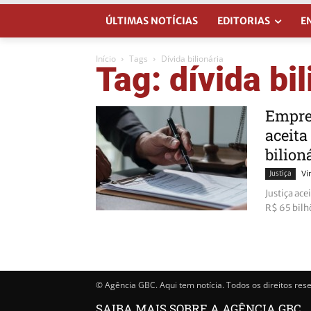
ÚLTIMAS NOTÍCIAS
EDITORIAS
E
Início
Tags
Dívida bilionária
Tag: dívida bil
Empres
aceita
bilion
Justiça
Vi
Justiça ace
R$ 65 bilh
© Agência GBC. Aqui tem notícia. Todos os direitos res
SAIBA MAIS SOBRE A AGÊNCIA GBC