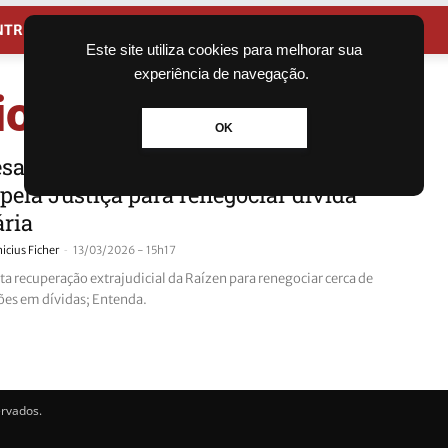
NTRETENIMENTO
CIDADES
Este site utiliza cookies para melhorar sua
experiência de navegação.
ionária
OK
a tem recuperação extrajudicial
 pela Justiça para renegociar dívida
ária
-
nicius Ficher
13/03/2026 - 15h17
ita recuperação extrajudicial da Raízen para renegociar cerca de
ões em dívidas; Entenda.
ervados.