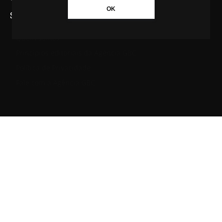
OK
SAIBA MAIS SOBRE A AGÊNCIA GBC
Quem somos
Princípios editoriais da Agência GBC
Política de Privacidade
Fale com a Agência GBC