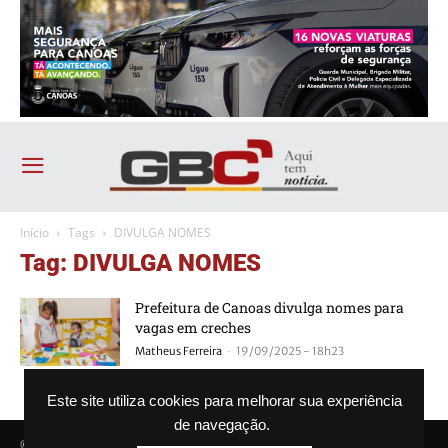
Início
Tags
DIVULGA NOMES
Tag: DIVULGA NOMES
Prefeitura de Canoas divulga nomes para
vagas em creches
-
Matheus Ferreira
19/09/2025 - 18h23
Este site utiliza cookies para melhorar sua experiência
de navegação.
© Agência GBC. Aqui tem notícia. Todos os direitos reservados.