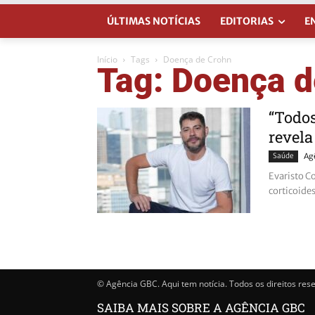
ÚLTIMAS NOTÍCIAS
EDITORIAS
E
Início
Tags
Doença de Crohn
Tag: Doença d
“Todos
revela
Saúde
Ag
Evaristo C
corticoides
© Agência GBC. Aqui tem notícia. Todos os direitos res
SAIBA MAIS SOBRE A AGÊNCIA GBC