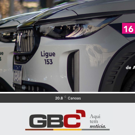
C
20.8
Canoas