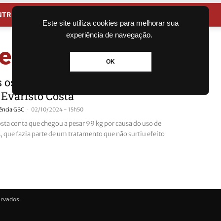
NTRETENIMENTO
CIDADES
Este site utiliza cookies para melhorar sua
experiência de navegação.
e Crohn
OK
 os dias eu me sinto definhando”,
 Evaristo Costa
-
ência GBC
02/10/2024 - 15h50
osta conta que chegou a pesar 99 kg por causa do uso de
, que fazia parte de um tratamento que não surtiu efeito
ervados.