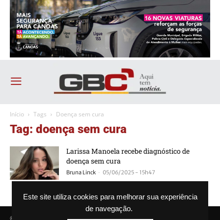
Início
Tags
Doença sem cura
Tag: doença sem cura
Larissa Manoela recebe diagnóstico de
doença sem cura
-
Bruna Linck
05/06/2025 - 15h47
Este site utiliza cookies para melhorar sua experiência
de navegação.
© Agência GBC. Aqui tem notícia. Todos os direitos reservados.