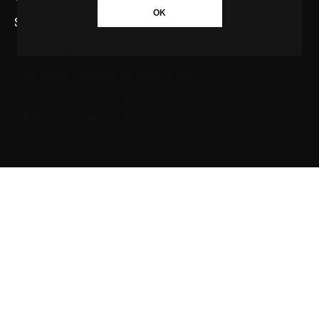
OK
SAIBA MAIS SOBRE A AGÊNCIA GBC
Quem somos
Princípios editoriais da Agência GBC
Política de Privacidade
Fale com a Agência GBC