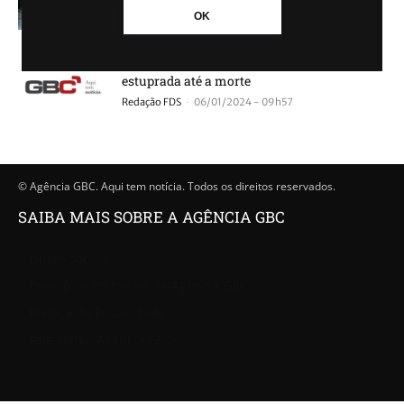
-
Agência GBC
11/06/2024 - 16h23
OK
PAIS FORAM PRESOS: Bebê de dois meses é
estuprada até a morte
-
Redação FDS
06/01/2024 - 09h57
© Agência GBC. Aqui tem notícia. Todos os direitos reservados.
SAIBA MAIS SOBRE A AGÊNCIA GBC
Quem somos
Princípios editoriais da Agência GBC
Política de Privacidade
Fale com a Agência GBC