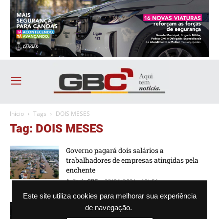
Início
Tags
DOIS MESES
Tag: DOIS MESES
Governo pagará dois salários a
trabalhadores de empresas atingidas pela
enchente
-
Agência GBC
23/06/2024 - 19h56
Este site utiliza cookies para melhorar sua experiência
Corsan isenta conta de água de atingidos
de navegação.
pela enchente