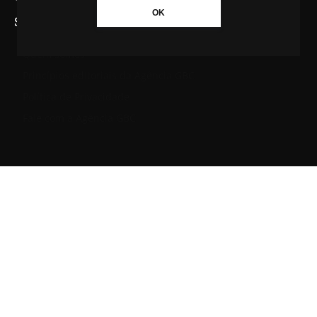
OK
SAIBA MAIS SOBRE A AGÊNCIA GBC
Quem somos
Princípios editoriais da Agência GBC
Política de Privacidade
Fale com a Agência GBC