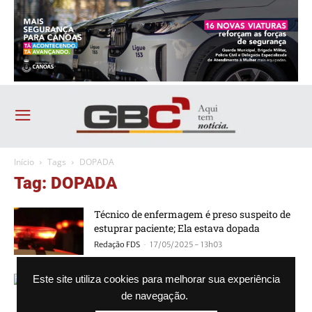
Início
Tags
DOPADA
Tag: DOPADA
Técnico de enfermagem é preso suspeito de
estuprar paciente; Ela estava dopada
-
Redação FDS
17/05/2025 - 13h03
POLÍCIA: Padrasto estupra enteada de 8
Este site utiliza cookies para melhorar sua experiência
anos; Ele ainda dopou a vítima com cocaína
de navegação.
-
Agência GBC
29/03/2024 - 10h44