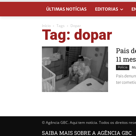
ÚLTIMAS NOTÍCIAS
EDITORIAS
E
Início
Tags
Dopar
Tag: dopar
Pais d
11 mes
Polícia
Ma
Pais denun
ter cometi
© Agência GBC. Aqui tem notícia. Todos os direitos res
SAIBA MAIS SOBRE A AGÊNCIA GBC