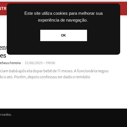
NTRETENIMENTO
CIDADES
Este site utiliza cookies para melhorar sua
experiência de navegação.
OK
enunciam babá após ela dopar bebê de
es
-
theus Ferreira
21/06/2025 - 19h50
ciam babá após ela dopar bebê de 11 meses: A funcionária negou
do o ato. Porém, depois confessou ter dado o remédio
ervados.