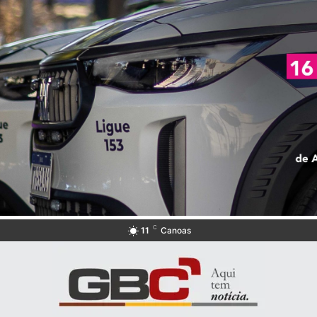
C
11
Canoas