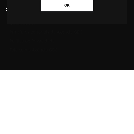
OK
SAIBA MAIS SOBRE A AGÊNCIA GBC
Quem somos
Princípios editoriais da Agência GBC
Política de Privacidade
Fale com a Agência GBC