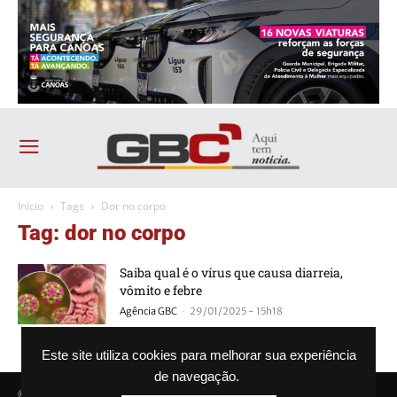
Início
Tags
Dor no corpo
Tag: dor no corpo
Saiba qual é o vírus que causa diarreia,
vômito e febre
-
Agência GBC
29/01/2025 - 15h18
Este site utiliza cookies para melhorar sua experiência
de navegação.
© Agência GBC. Aqui tem notícia. Todos os direitos reservados.