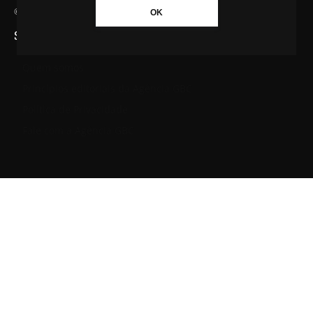
© Agência GBC. Aqui tem notícia. Todos os direitos reservados.
OK
SAIBA MAIS SOBRE A AGÊNCIA GBC
Quem somos
Princípios editoriais da Agência GBC
Política de Privacidade
Fale com a Agência GBC