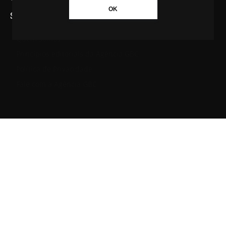
OK
SAIBA MAIS SOBRE A AGÊNCIA GBC
Quem somos
Princípios editoriais da Agência GBC
Política de Privacidade
Fale com a Agência GBC