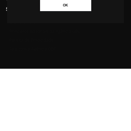
OK
SAIBA MAIS SOBRE A AGÊNCIA GBC
Quem somos
Princípios editoriais da Agência GBC
Política de Privacidade
Fale com a Agência GBC