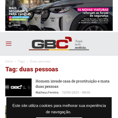
Início
Tags
Duas pessoas
Tag: duas pessoas
Homem invade casa de prostituição e mata
duas pessoas
-
Matheus Ferreira
15/09/2025 - 18h30
Grave acidente entre carro e carreta deixa
Este site utiliza cookies para melhorar sua experiência
dois mortos
de navegação.
-
Agência GBC
12/12/2024 - 10h09