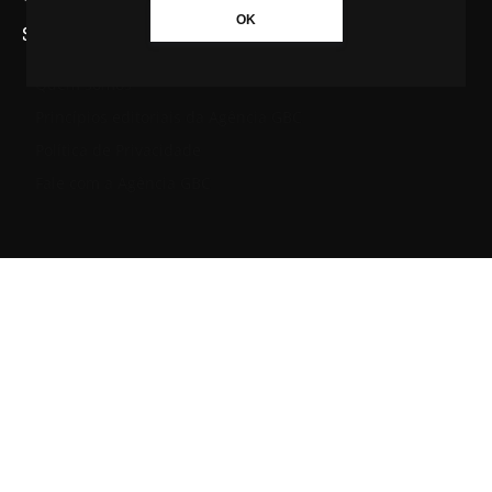
OK
SAIBA MAIS SOBRE A AGÊNCIA GBC
Quem somos
Princípios editoriais da Agência GBC
Política de Privacidade
Fale com a Agência GBC