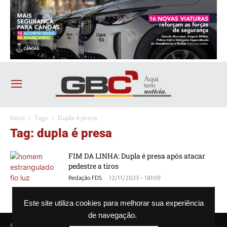
Início
Tags
Dupla é presa
Tag: dupla é presa
FIM DA LINHA: Dupla é presa após atacar
pedestre a tiros
-
Redação FDS
12/11/2023 - 18h59
Este site utiliza cookies para melhorar sua experiência
de navegação.
© Agência GBC. Aqui tem notícia. Todos os direitos reservados.