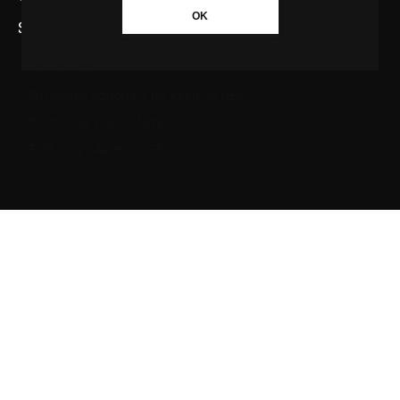
OK
SAIBA MAIS SOBRE A AGÊNCIA GBC
Quem somos
Princípios editoriais da Agência GBC
Política de Privacidade
Fale com a Agência GBC