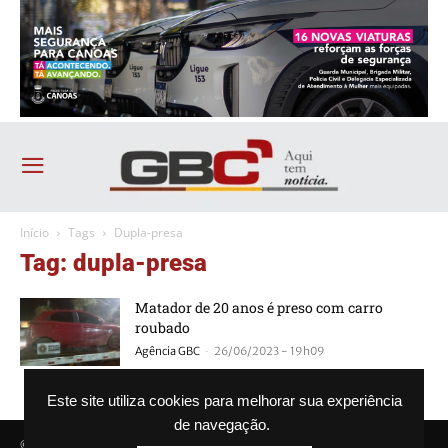
Início
Tags
Dupla-presa
Tag: dupla-presa
Matador de 20 anos é preso com carro
roubado
-
Agência GBC
26/06/2023 - 19h09
Este site utiliza cookies para melhorar sua experiência
de navegação.
© Agência GBC. Aqui tem notícia. Todos os direitos reservados.