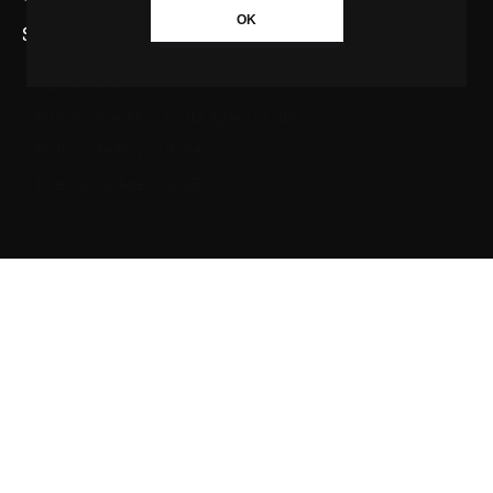
OK
SAIBA MAIS SOBRE A AGÊNCIA GBC
Quem somos
Princípios editoriais da Agência GBC
Política de Privacidade
Fale com a Agência GBC