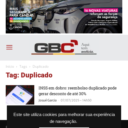
Início
Tags
Duplicado
Tag: Duplicado
INSS em dobro: reembolso duplicado pode
gerar desconto de até 30%
-
Josué Garcia
07/07/2025 - 14h50
Este site utiliza cookies para melhorar sua experiência
de navegação.
© Agência GBC. Aqui tem notícia. Todos os direitos reservados.