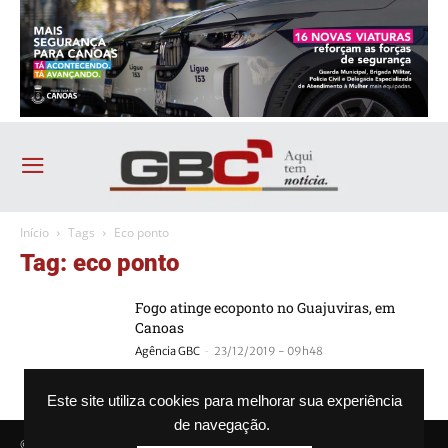
Início
Tags
Eco ponto
Tag: eco ponto
Fogo atinge ecoponto no Guajuviras, em
Canoas
-
Agência GBC
23/12/2019 - 09h48
Este site utiliza cookies para melhorar sua experiência
de navegação.
© Agência GBC. Aqui tem notícia. Todos os direitos reservados.