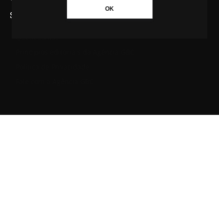
OK
SAIBA MAIS SOBRE A AGÊNCIA GBC
Quem somos
Princípios editoriais da Agência GBC
Política de Privacidade
Fale com a Agência GBC