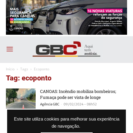
Início
Tags
Ecoponto
Tag: ecoponto
CANOAS: Incêndio mobiliza bombeiros;
Fumaça pode ser vista de longe
-
Agência GBC
09/02/2024 - 08h52
Ecoponto é destruído por incêndio em
Este site utiliza cookies para melhorar sua experiência
Canoas
de navegação.
-
Agência GBC
23/09/2023 - 18h26