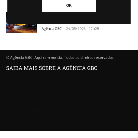
OK
Incêndio em Ecoponto de Canoas mobiliza
Bombeiros e Defesa Civil
-
Agência GBC
24/05/2023 - 17h25
© Agência GBC. Aqui tem notícia. Todos os direitos reservados.
SAIBA MAIS SOBRE A AGÊNCIA GBC
Quem somos
Princípios editoriais da Agência GBC
Política de Privacidade
Fale com a Agência GBC