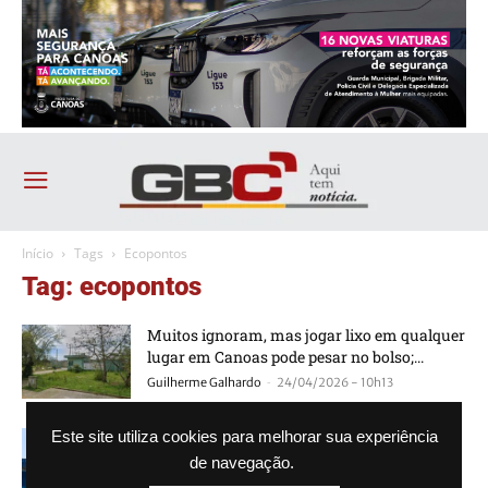
Início
Tags
Ecopontos
Tag: ecopontos
Muitos ignoram, mas jogar lixo em qualquer
lugar em Canoas pode pesar no bolso;...
-
Guilherme Galhardo
24/04/2026 - 10h13
Prefeitura faz limpeza nos ecopontos de
Este site utiliza cookies para melhorar sua experiência
Canoas
de navegação.
-
Agência GBC
23/04/2024 - 10h05