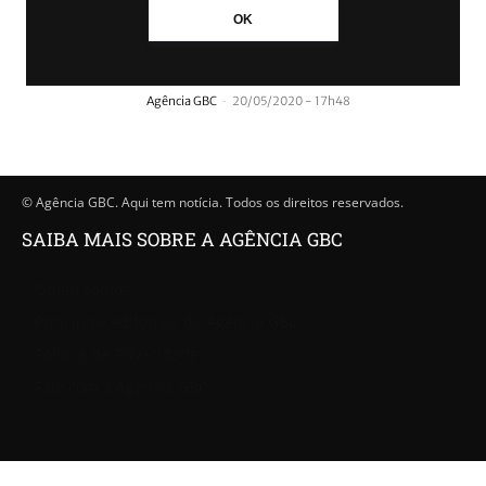
OK
Brigada apreende mais de 1,2 mil
comprimidos de ecstasy em Sapucaia
-
Agência GBC
20/05/2020 - 17h48
© Agência GBC. Aqui tem notícia. Todos os direitos reservados.
SAIBA MAIS SOBRE A AGÊNCIA GBC
Quem somos
Princípios editoriais da Agência GBC
Política de Privacidade
Fale com a Agência GBC