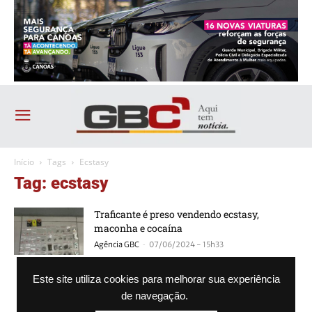
Início
Tags
Ecstasy
Tag: ecstasy
Traficante é preso vendendo ecstasy,
maconha e cocaína
-
Agência GBC
07/06/2024 - 15h33
Laboratório clandestino de drogas sintéticas
Este site utiliza cookies para melhorar sua experiência
é fechado em Gravataí
de navegação.
-
Agência GBC
13/11/2020 - 15h17