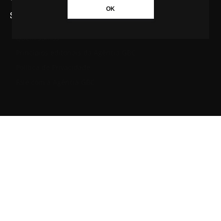
OK
SAIBA MAIS SOBRE A AGÊNCIA GBC
Quem somos
Princípios editoriais da Agência GBC
Política de Privacidade
Fale com a Agência GBC