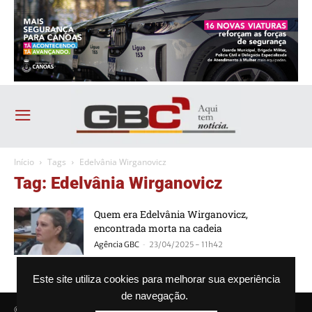
Início
Tags
Edelvânia Wirganovicz
Tag: Edelvânia Wirganovicz
Quem era Edelvânia Wirganovicz,
encontrada morta na cadeia
-
Agência GBC
23/04/2025 - 11h42
Este site utiliza cookies para melhorar sua experiência
de navegação.
© Agência GBC. Aqui tem notícia. Todos os direitos reservados.