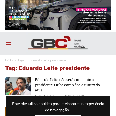
Início
Tags
Eduardo Leite presidente
Tag: Eduardo Leite presidente
Eduardo Leite não será candidato a
presidente; Saiba como fica o futuro do
atual...
-
Jaime Zanatta
30/03/2026 - 12h03
Este site utiliza cookies para melhorar sua experiência
PSDB anuncia Eduardo Leite como pré-
de navegação.
candidato à Presidência da República