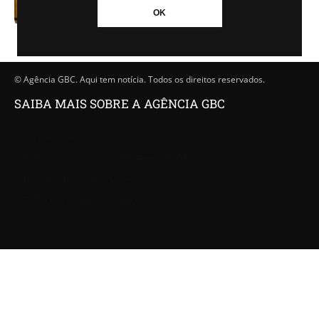
-
Agência GBC
02/08/2024 - 11h12
OK
© Agência GBC. Aqui tem notícia. Todos os direitos reservados.
SAIBA MAIS SOBRE A AGÊNCIA GBC
Quem somos
Princípios editoriais da Agência GBC
Política de Privacidade
Fale com a Agência GBC