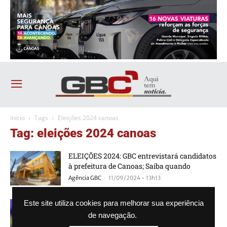
Início
Tags
Eleições 2024 canoas
Tag: eleições 2024 canoas
ELEIÇÕES 2024: GBC entrevistará candidatos
à prefeitura de Canoas; Saiba quando
-
Agência GBC
11/09/2024 - 13h13
ELEIÇÕES 2024 CANOAS: Odirlei Campiol
Este site utiliza cookies para melhorar sua experiência
defende implantar transporte por aplicativo
de navegação.
para funcionários da prefeitura