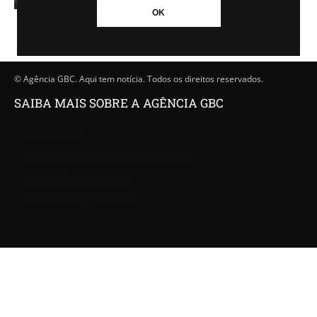
-
Agência GBC
21/08/2024 - 15h21
OK
© Agência GBC. Aqui tem notícia. Todos os direitos reservados.
SAIBA MAIS SOBRE A AGÊNCIA GBC
Quem somos
Princípios editoriais da Agência GBC
Política de Privacidade
Fale com a Agência GBC