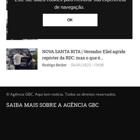
-
Rodrigo Becker
22/02/2023 - 14h33
de navegação.
OK
NOVA SANTA RITA | Reunião extraordinária
da Câmara pauta agressão de vereador Eliel
-
Rodrigo Becker
04/01/2023 - 16h59
NOVA SANTA RITA | Vereador Eliel agride
repórter da RDC: mas o que é...
-
Rodrigo Becker
04/01/2023 - 11h08
© Agência GBC. Aqui tem notícia. Todos os direitos reservados.
SAIBA MAIS SOBRE A AGÊNCIA GBC
Quem somos
Princípios editoriais da Agência GBC
Política de Privacidade