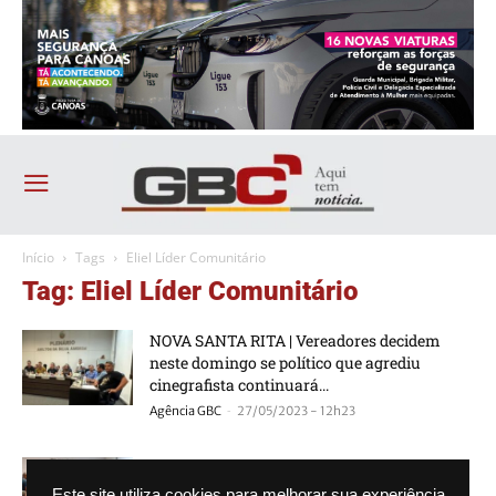
Início
Tags
Eliel Líder Comunitário
Tag: Eliel Líder Comunitário
NOVA SANTA RITA | Vereadores decidem
neste domingo se político que agrediu
cinegrafista continuará...
-
Agência GBC
27/05/2023 - 12h23
NOVA SANTA RITA | É hoje sessão que pode
selar destino de Eliel, o...
Este site utiliza cookies para melhorar sua experiência