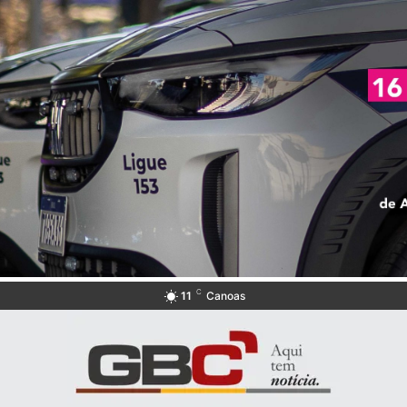
C
11
Canoas