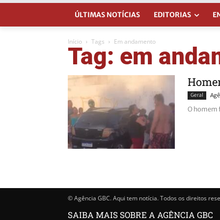
ÚLTIMAS NOTÍCIAS
EDITORIAS
E
Início
Tags
Em andamento
Tag: em anda
Homem 
Geral
Agê
O homem fo
© Agência GBC. Aqui tem notícia. Todos os direitos res
SAIBA MAIS SOBRE A AGÊNCIA GBC