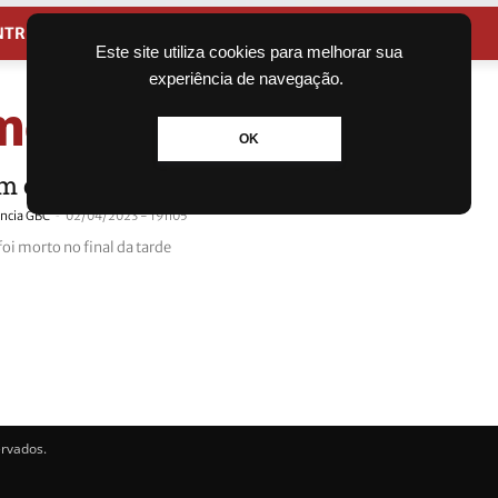
NTRETENIMENTO
CIDADES
Este site utiliza cookies para melhorar sua
experiência de navegação.
mento
OK
é morto a tiros dentro de carro
-
ncia GBC
02/04/2023 - 19h05
i morto no final da tarde
ervados.