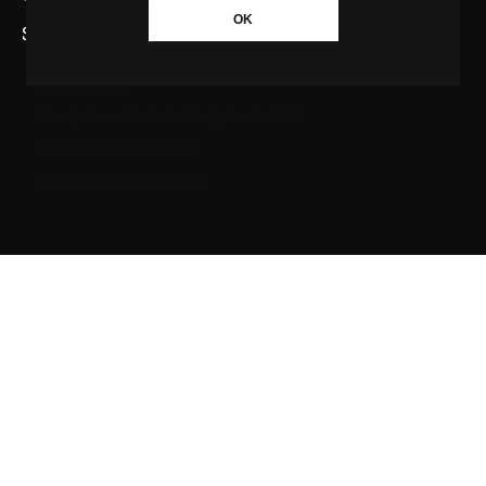
OK
SAIBA MAIS SOBRE A AGÊNCIA GBC
Quem somos
Princípios editoriais da Agência GBC
Política de Privacidade
Fale com a Agência GBC