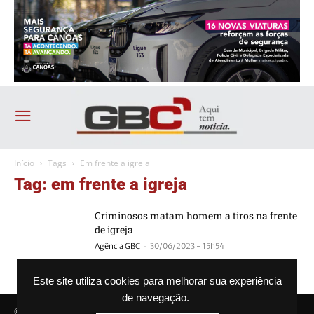
Início
Tags
Em frente a igreja
Tag: em frente a igreja
Criminosos matam homem a tiros na frente
de igreja
-
Agência GBC
30/06/2023 - 15h54
Este site utiliza cookies para melhorar sua experiência
de navegação.
© Agência GBC. Aqui tem notícia. Todos os direitos reservados.