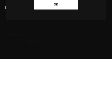
OK
SAIBA MAIS SOBRE A AGÊNCIA GBC
Quem somos
Princípios editoriais da Agência GBC
Política de Privacidade
Fale com a Agência GBC