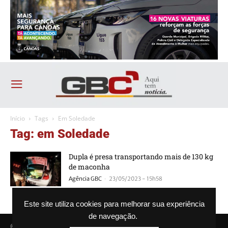
Início
Tags
Em Soledade
Tag: em Soledade
Dupla é presa transportando mais de 130 kg
de maconha
-
Agência GBC
23/05/2023 - 15h58
Este site utiliza cookies para melhorar sua experiência
de navegação.
© Agência GBC. Aqui tem notícia. Todos os direitos reservados.