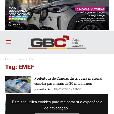
Início
Tags
EMEF
Tag: EMEF
Prefeitura de Canoas distribuirá material
escolar para mais de 30 mil alunos
-
Josué Garcia
18/02/2026 - 17h05
Única escola bilíngue de Canoas, EMEF
Este site utiliza cookies para melhorar sua experiência
Vitória transforma vida de alunos surdos
de navegação.
-
Josué Garcia
26/09/2025 - 06h00