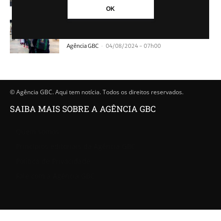
OK
Escolas de Canoas voltam às aulas nesta
semana; Saiba quando
-
Agência GBC
04/08/2024 - 07h00
© Agência GBC. Aqui tem notícia. Todos os direitos reservados.
SAIBA MAIS SOBRE A AGÊNCIA GBC
Quem somos
Princípios editoriais da Agência GBC
Política de Privacidade
Fale com a Agência GBC