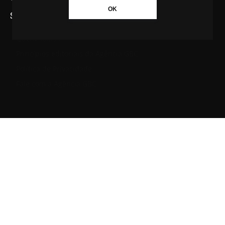
OK
SAIBA MAIS SOBRE A AGÊNCIA GBC
Quem somos
Princípios editoriais da Agência GBC
Política de Privacidade
Fale com a Agência GBC