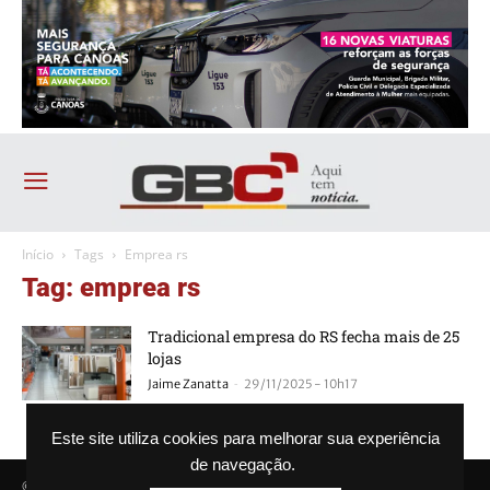
Início
Tags
Emprea rs
Tag: emprea rs
Tradicional empresa do RS fecha mais de 25
lojas
-
Jaime Zanatta
29/11/2025 - 10h17
Este site utiliza cookies para melhorar sua experiência
de navegação.
© Agência GBC. Aqui tem notícia. Todos os direitos reservados.