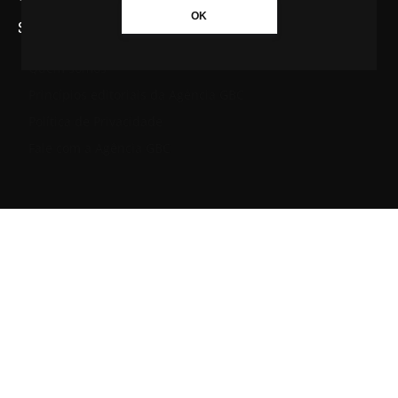
OK
SAIBA MAIS SOBRE A AGÊNCIA GBC
Quem somos
Princípios editoriais da Agência GBC
Política de Privacidade
Fale com a Agência GBC