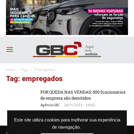
Início
Tags
Empregados
Tag: empregados
POR QUEDA NAS VENDAS: 500 funcionários
de empresa são demitidos
-
Agência GBC
26/11/2023 - 14h02
Este site utiliza cookies para melhorar sua experiência
de navegação.
© Agência GBC. Aqui tem notícia. Todos os direitos reservados.