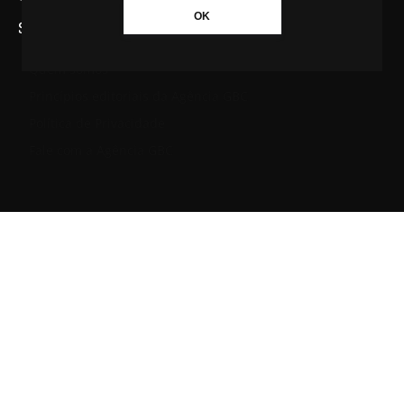
OK
SAIBA MAIS SOBRE A AGÊNCIA GBC
Quem somos
Princípios editoriais da Agência GBC
Política de Privacidade
Fale com a Agência GBC