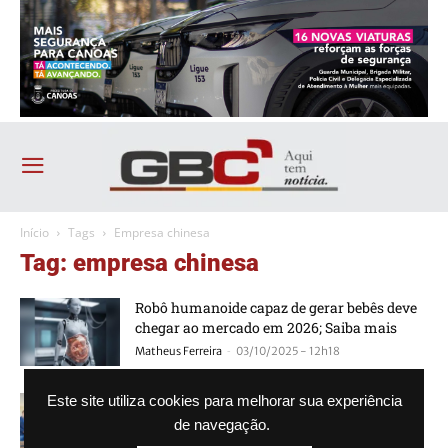
Início
Tags
Empresa chinesa
Tag: empresa chinesa
Robô humanoide capaz de gerar bebês deve
chegar ao mercado em 2026; Saiba mais
-
Matheus Ferreira
03/10/2025 - 12h18
Empresa chinesa vai capacitar inscritos do
Este site utiliza cookies para melhorar sua experiência
CadÚnico
de navegação.
-
Agência GBC
16/10/2024 - 18h30